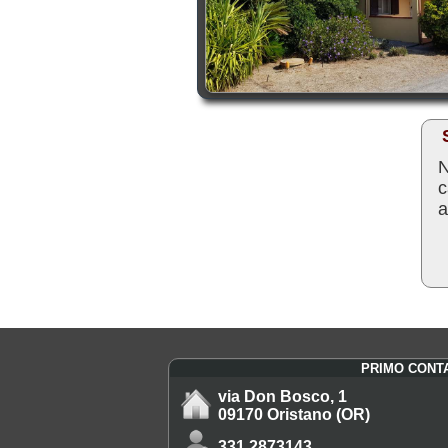
N
c
a
PRIMO CONT
via Don Bosco, 1
09170 Oristano (OR)
331.2873143